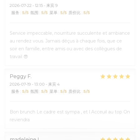
2026-07-22
- 12:15 - 来宾 9
服务
:
5
/5
氛围
:
5
/5
菜单
:
5
/5
质价比
:
5
/5
Service impeccable, nourriture succulente et ambiance
au rendez vous. Jamais déçus à chaque fois, que ce
soir en famille, entre amis ou avec des collègues de
travail 😎
Peggy
F
2026-07-19
- 13:00 - 来宾 4
服务
:
5
/5
氛围
:
5
/5
菜单
:
5
/5
质价比
:
5
/5
Bon brunch Le cadre est sympa , et l Acceuil au top On
reviendra
madeleine
L