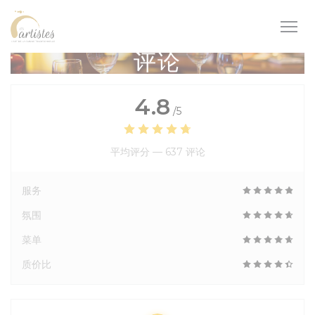
Cookie管理面板
评论
4.8
/5
平均评分 —
637 评论
服务
氛围
菜单
质价比