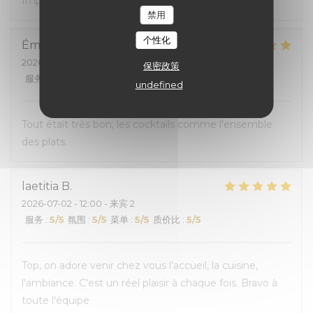
Impec, comme d'habitude
禁用
个性化
Émilie
A
2026-07-02
- 20:30 - 来宾 5
保密政策
服务
:
4
/5
氛围
:
5
/5
菜单
:
5
/5
质价比
:
5
/5
undefined
Tout était très bon, les cocktails comme l'ensemble
des plats.
laetitia
B
2026-07-02
- 12:00 - 来宾 2
服务
:
5
/5
氛围
:
5
/5
菜单
:
5
/5
质价比
:
5
/5
Top, on adore venir chez vous l'accueil, la cuisine,
l'ambiance. C'est un réel plaisir à chaque fois. Bravo à
toute l'équipe