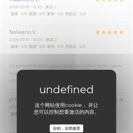
2026-07-19
- 13:30 - 来宾 2
服务
:
5
/5
氛围
:
5
/5
菜单
:
5
/5
质价比
:
4
/5
Nolwenn
V
2026-07-10
- 19:00 - 来宾 2
服务
:
5
/5
氛围
:
5
/5
菜单
:
5
/5
质价比
:
5
/5
Le personnel est toujours aussi accueillant et la cuisine
toujours bonne. La salle climatisée était appréciable
pars ces fortes chaleurs.
jn
M
这个网站使用cookie， 并让
2026-07-06
- 12:00 - 来宾 3
您可以控制想要激活的内容。
服务
:
5
/5
氛围
:
5
/5
菜单
:
5
/5
质价比
:
4
/5
好的，全部接受