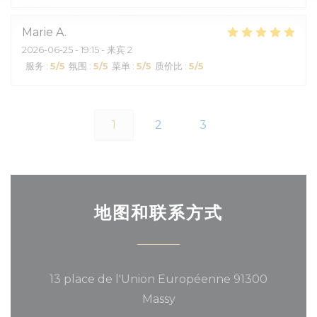
Marie
A
2026-06-25
- 19:15 - 来宾 2
服务
:
5
/5
氛围
:
5
/5
菜单
:
5
/5
质价比
:
5
/5
1
2
3
地图和联系方式
13 place de l'Union Européenne 91300
((在新窗口中打开))
Massy