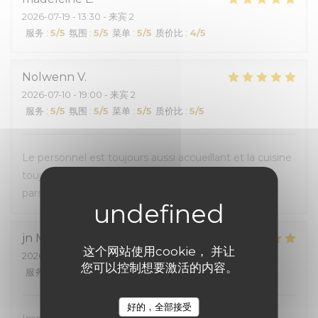
2026-07-19
- 13:30 - 来宾 2
服务
:
5
/5
氛围
:
5
/5
菜单
:
5
/5
质价比
:
4
/5
Nolwenn
V
2026-07-10
- 19:00 - 来宾 2
服务
:
5
/5
氛围
:
5
/5
菜单
:
5
/5
质价比
:
5
/5
Le personnel est toujours aussi accueillant et la cuisine
toujours bonne. La salle climatisée était appréciable
pars ces fortes chaleurs.
jn
M
这个网站使用cookie， 并让
2026-07-06
- 12:00 - 来宾 3
您可以控制想要激活的内容。
服务
:
5
/5
氛围
:
5
/5
菜单
:
5
/5
质价比
:
4
/5
好的，全部接受