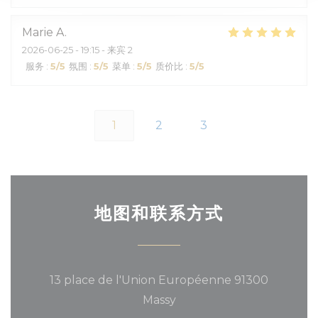
Marie
A
2026-06-25
- 19:15 - 来宾 2
服务
:
5
/5
氛围
:
5
/5
菜单
:
5
/5
质价比
:
5
/5
1
2
3
地图和联系方式
13 place de l'Union Européenne 91300
((在新窗口中打开))
Massy