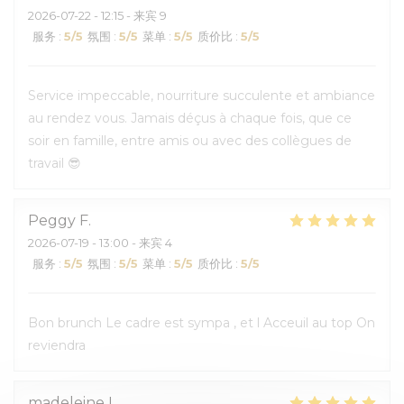
2026-07-22
- 12:15 - 来宾 9
服务
:
5
/5
氛围
:
5
/5
菜单
:
5
/5
质价比
:
5
/5
Service impeccable, nourriture succulente et ambiance
au rendez vous. Jamais déçus à chaque fois, que ce
soir en famille, entre amis ou avec des collègues de
travail 😎
Peggy
F
2026-07-19
- 13:00 - 来宾 4
服务
:
5
/5
氛围
:
5
/5
菜单
:
5
/5
质价比
:
5
/5
Bon brunch Le cadre est sympa , et l Acceuil au top On
reviendra
madeleine
L