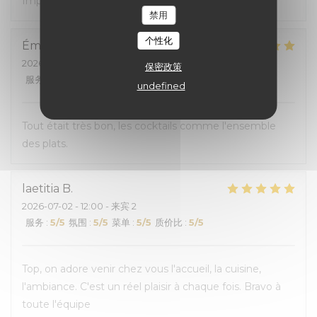
Impec, comme d'habitude
禁用
个性化
Émilie
A
2026-07-02
- 20:30 - 来宾 5
保密政策
服务
:
4
/5
氛围
:
5
/5
菜单
:
5
/5
质价比
:
5
/5
undefined
Tout était très bon, les cocktails comme l'ensemble
des plats.
laetitia
B
2026-07-02
- 12:00 - 来宾 2
服务
:
5
/5
氛围
:
5
/5
菜单
:
5
/5
质价比
:
5
/5
Top, on adore venir chez vous l'accueil, la cuisine,
l'ambiance. C'est un réel plaisir à chaque fois. Bravo à
toute l'équipe