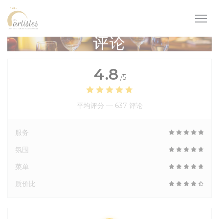
Cookie管理面板
评论
4.8
/5
平均评分 —
637 评论
服务
氛围
菜单
质价比