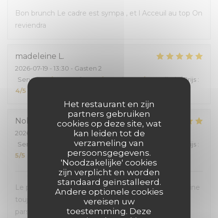
Bon brunch Le cadre est sympa , et l Acceuil au top On
reviendra
madeleine
L
2026-07-19
- 13:30 - Gasten 2
Service
:
5
/5
Atmosfeer
:
5
/5
Keuken
:
5
/5
Kwaliteit / Prijs
:
4
/5
Het restaurant en zijn
partners gebruiken
Nolwenn
V
cookies op deze site, wat
kan leiden tot de
2026-07-10
- 19:00 - Gasten 2
verzameling van
Service
:
5
/5
Atmosfeer
:
5
/5
Keuken
:
5
/5
Kwaliteit / Prijs
:
persoonsgegevens.
5
/5
'Noodzakelijke' cookies
zijn verplicht en worden
standaard geïnstalleerd.
Le personnel est toujours aussi accueillant et la cuisine
Andere optionele cookies
toujours bonne. La salle climatisée était appréciable
vereisen uw
toestemming. Deze
pars ces fortes chaleurs.