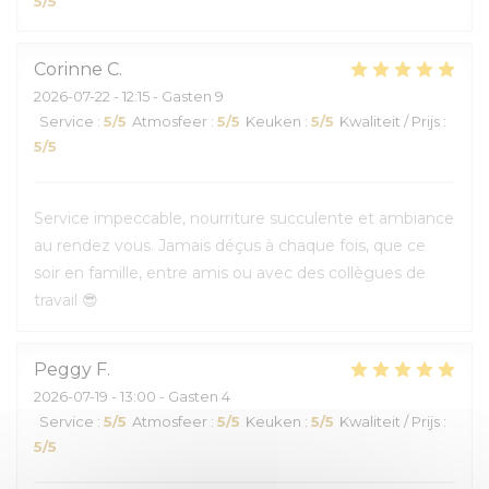
5
/5
Corinne
C
2026-07-22
- 12:15 - Gasten 9
Service
:
5
/5
Atmosfeer
:
5
/5
Keuken
:
5
/5
Kwaliteit / Prijs
:
5
/5
Service impeccable, nourriture succulente et ambiance
au rendez vous. Jamais déçus à chaque fois, que ce
soir en famille, entre amis ou avec des collègues de
travail 😎
Peggy
F
2026-07-19
- 13:00 - Gasten 4
Service
:
5
/5
Atmosfeer
:
5
/5
Keuken
:
5
/5
Kwaliteit / Prijs
:
5
/5