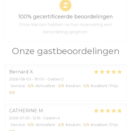
100% gecertificeerde beoordelingen
Onze klanten hebben na hun reservering een
beoordeling gegeven
Onze gastbeoordelingen
Bernard
X
2026-08-03
- 19:00 - Gasten 2
Service
:
5
/5
Atmosfeer
:
5
/5
Keuken
:
5
/5
Kwaliteit / Prijs
:
5
/5
CATHERINE
M
2026-07-25
- 12:15 - Gasten 4
Service
:
5
/5
Atmosfeer
:
5
/5
Keuken
:
5
/5
Kwaliteit / Prijs
: