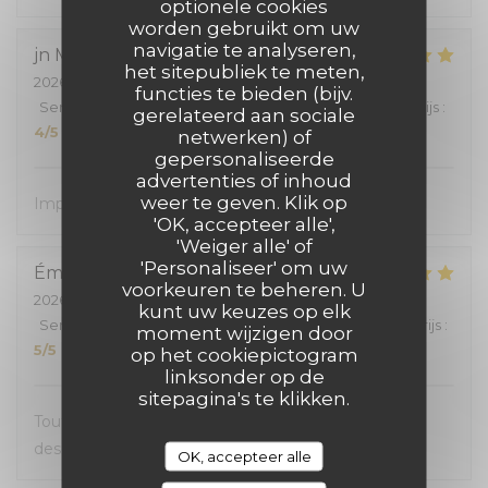
optionele cookies
worden gebruikt om uw
navigatie te analyseren,
jn
M
het sitepubliek te meten,
2026-07-06
- 12:00 - Gasten 3
functies te bieden (bijv.
Service
:
5
/5
Atmosfeer
:
5
/5
Keuken
:
5
/5
Kwaliteit / Prijs
:
gerelateerd aan sociale
4
/5
netwerken) of
gepersonaliseerde
advertenties of inhoud
weer te geven. Klik op
Impec, comme d'habitude
'OK, accepteer alle',
'Weiger alle' of
'Personaliseer' om uw
Émilie
A
voorkeuren te beheren. U
2026-07-02
- 20:30 - Gasten 5
kunt uw keuzes op elk
Service
:
4
/5
Atmosfeer
:
5
/5
Keuken
:
5
/5
Kwaliteit / Prijs
:
moment wijzigen door
5
/5
op het cookiepictogram
linksonder op de
sitepagina's te klikken.
Tout était très bon, les cocktails comme l'ensemble
des plats.
OK, accepteer alle