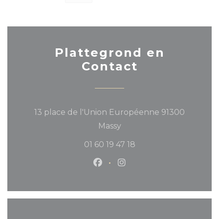
Plattegrond en
Contact
13 place de l'Union Européenne 91300
((opent in een nieuw ven
Massy
01 60 19 47 18
Facebook ((opent in een ni
Instagram ((opent in 