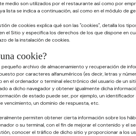
te medio son utilizados por el restaurante así como por emp
a lista se indica a continuación, así como en el módulo de ge
stión de cookies explica qué son las "cookies", detalla los tip
 en el Sitio y especifica los derechos de los que dispone en cu
zo de la instalación de cookies.
 una cookie?
un pequeño archivo de almacenamiento y recuperación de info
esto por caracteres alfanuméricos (es decir, letras y núme
 en el ordenador o terminal electrónico del usuario de un sit
ado a dicho navegador y obtener igualmente dicha informaci
formación de estado puede ser, por ejemplo, un identificador 
de vencimiento, un dominio de respuesta, etc.
neralmente permiten obtener cierta información sobre los há
enador o su terminal, con el fin de mejorar el contenido y el se
stión, conocer el tráfico de dicho sitio y proporcionar a los u