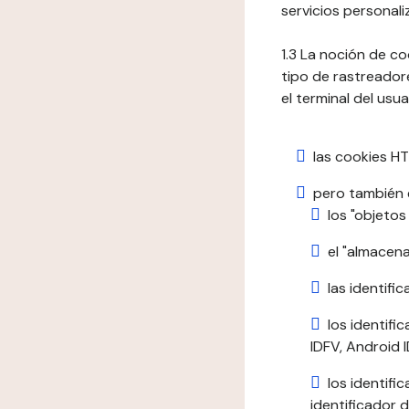
servicios personali
1.3 La noción de c
tipo de rastreadore
el terminal del usua
las cookies HT
pero también e
los "objetos
el "almacen
las identific
los identifi
IDFV, Android ID
los identif
identificador d