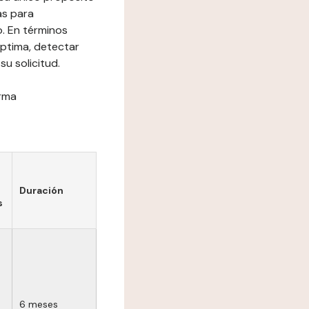
as para
o. En términos
óptima, detectar
su solicitud.
orma
Duración
s
6 meses