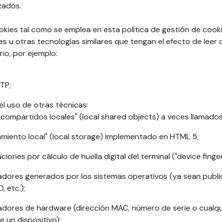
zados.
ookies tal como se emplea en esta política de gestión de coo
s u otras tecnologías similares que tengan el efecto de leer 
rio, por ejemplo:
TP;
l uso de otras técnicas:
 compartidos locales" (local shared objects) a veces llamados 
amiento local" (local storage) implementado en HTML 5;
aciones por cálculo de huella digital del terminal ("device finger
cadores generados por los sistemas operativos (ya sean publici
, etc.);
icadores de hardware (dirección MAC, número de serie o cualqu
e un dispositivo);