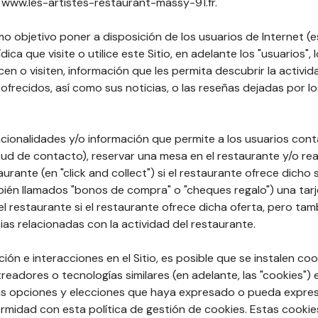
"): www.les-artistes-restaurant-massy-91.fr.
mo objetivo poner a disposición de los usuarios de Internet (e
ídica que visite o utilice este Sitio, en adelante los "usuarios", 
licen o visiten, información que les permita descubrir la activi
ofrecidos, así como sus noticias, o las reseñas dejadas por lo
cionalidades y/o información que permite a los usuarios cont
tud de contacto), reservar una mesa en el restaurante y/o rea
taurante (en "click and collect") si el restaurante ofrece dicho
ién llamados "bonos de compra" o "cheques regalo") una tarj
 restaurante si el restaurante ofrece dicha oferta, pero tam
ias relacionadas con la actividad del restaurante.
ón e interacciones en el Sitio, es posible que se instalen coo
treadores o tecnologías similares (en adelante, las "cookies")
 las opciones y elecciones que haya expresado o pueda expres
idad con esta política de gestión de cookies. Estas cookie