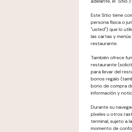
adelante, el "Sitio
Este Sitio tiene co
persona física o jur
"usted") que lo uti
las cartas y menús 
restaurante.
También ofrece fun
restaurante (solici
para llevar del res
bonos regalo (tamb
bono de compra del
información y notic
Durante su navegaci
píxeles u otros ras
terminal, sujeto a
momento de conform