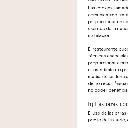
Las cookies llamada
comunicación elect
proporcionar un ser
exentas de la neces
instalación.
El restaurante pued
técnicas esenciales
proporcionar cierto
consentimiento prev
mediante las funcio
de no recibir/visua
no poder beneficiar
b) Las otras co
El uso de las otra
previo del usuario,