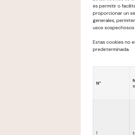
es permitir o facil
proporcionar un se
generales, permite
usos sospechosos de
Estas cookies no e
predeterminada.
N
N°
c
1
t