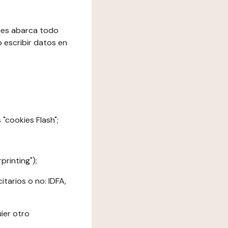
kies abarca todo
o escribir datos en
"cookies Flash";
printing");
tarios o no: IDFA,
ier otro