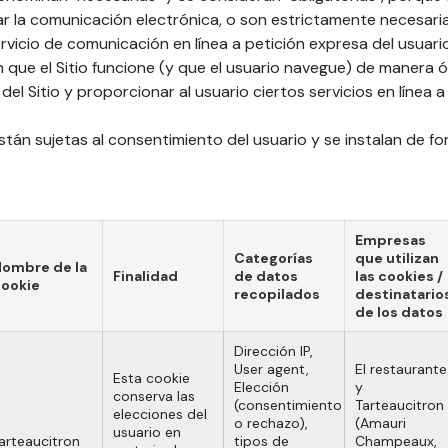
itar la comunicación electrónica, o son estrictamente necesari
rvicio de comunicación en línea a petición expresa del usuari
n que el Sitio funcione (y que el usuario navegue) de manera 
l Sitio y proporcionar al usuario ciertos servicios en línea a 
stán sujetas al consentimiento del usuario y se instalan de f
Empresas
Categorías
que utilizan
ombre de la
Finalidad
de datos
las cookies /
ookie
recopilados
destinatario
de los datos
Dirección IP,
User agent,
El restaurante
Esta cookie
Elección
y
conserva las
(consentimiento
Tarteaucitron
elecciones del
o rechazo),
(Amauri
usuario en
arteaucitron
tipos de
Champeaux,