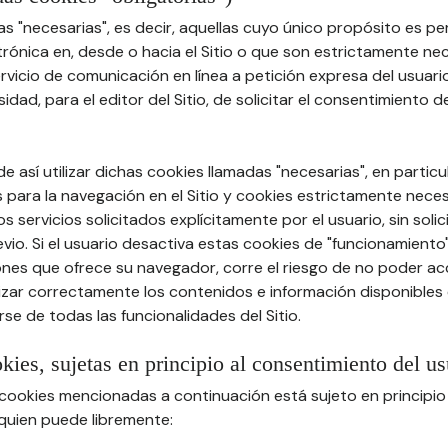
s "necesarias", es decir, aquellas cuyo único propósito es permi
rónica en, desde o hacia el Sitio o que son estrictamente ne
vicio de comunicación en línea a petición expresa del usuario 
idad, para el editor del Sitio, de solicitar el consentimiento d
e así utilizar dichas cookies llamadas "necesarias", en particu
 para la navegación en el Sitio y cookies estrictamente nece
s servicios solicitados explícitamente por el usuario, sin solic
io. Si el usuario desactiva estas cookies de "funcionamiento
nes que ofrece su navegador, corre el riesgo de no poder acce
lizar correctamente los contenidos e información disponibles e
se de todas las funcionalidades del Sitio.
okies, sujetas en principio al consentimiento del us
s cookies mencionadas a continuación está sujeto en principio
 quien puede libremente: