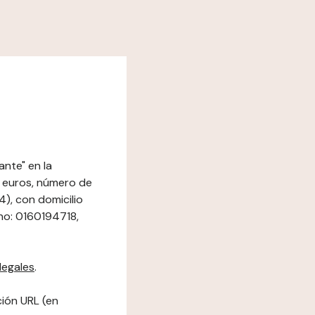
nte" en la
0 euros, número de
), con domicilio
no: 0160194718,
legales
.
ción URL (en