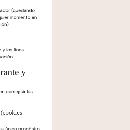
egador (quedando
lquier momento en
ión);
 y los fines
uación.
urante y
en perseguir las
 (cookies
 su único propósito