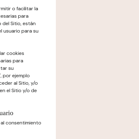
tir o facilitar la
cesarias para
del Sitio, están
el usuario para su
lar cookies
sarias para
itar su
", por ejemplo
der al Sitio, y/o
n el Sitio y/o de
uario
 al consentimiento