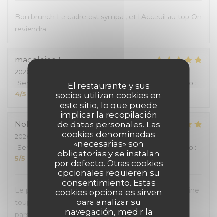
Bon brunch Le cadre est sympa , et l Acceuil au top On
reviendra
madeleine
L
2026-07-19
- 13:30 - Invitados 2
Servicio
:
5
/5
Ambiente
:
5
/5
Menú
:
5
/5
Calidad / Precio
:
El restaurante y sus
4
/5
socios utilizan cookies en
este sitio, lo que puede
implicar la recopilación
de datos personales. Las
Nolwenn
V
cookies denominadas
2026-07-10
- 19:00 - Invitados 2
«necesarias» son
Servicio
:
5
/5
Ambiente
:
5
/5
Menú
:
5
/5
Calidad / Precio
:
obligatorias y se instalan
5
/5
por defecto. Otras cookies
opcionales requieren su
consentimiento. Estas
Le personnel est toujours aussi accueillant et la cuisine
cookies opcionales sirven
para analizar su
toujours bonne. La salle climatisée était appréciable
navegación, medir la
pars ces fortes chaleurs.