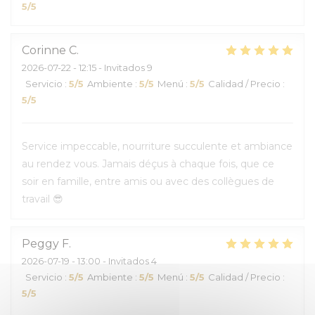
5
/5
Corinne
C
2026-07-22
- 12:15 - Invitados 9
Servicio
:
5
/5
Ambiente
:
5
/5
Menú
:
5
/5
Calidad / Precio
:
5
/5
Service impeccable, nourriture succulente et ambiance
au rendez vous. Jamais déçus à chaque fois, que ce
soir en famille, entre amis ou avec des collègues de
travail 😎
Peggy
F
2026-07-19
- 13:00 - Invitados 4
Servicio
:
5
/5
Ambiente
:
5
/5
Menú
:
5
/5
Calidad / Precio
:
5
/5