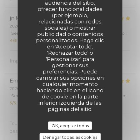
audiencia del sitio,
ofrecer funcionalidades
(por ejemplo,
jn
M
relacionadas con redes
2026-07-06
- 12:00 - Invitados 3
sociales) o mostrar
Servicio
:
5
/5
publicidad o contenidos
Ambiente
:
5
/5
Menú
:
5
/5
Calidad / Precio
:
personalizados. Haga clic
4
/5
en 'Aceptar todo',
'Rechazar todo' o
'Personalizar' para
Impec, comme d'habitude
gestionar sus
preferencias. Puede
cambiar sus opciones en
Émilie
A
cualquier momento
2026-07-02
- 20:30 - Invitados 5
haciendo clic en el icono
Servicio
:
4
/5
Ambiente
de cookie en la parte
:
5
/5
Menú
:
5
/5
Calidad / Precio
:
inferior izquierda de las
5
/5
páginas del sitio.
Tout était très bon, les cocktails comme l'ensemble
OK, aceptar todas
des plats.
Denegar todas las cookies